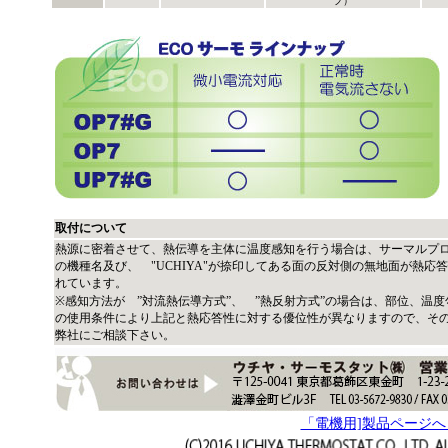
プ）
取付について
熱源に密着させて、熱伝導を主体に温度感知を行う場合は、サーマルプ
の機種名及び、 "UCHIYA"が捺印してある面の反対側の無地面が熱応
れています。
※感知方法が ”対流熱伝導方式”、 ”熱反射方式”の場合は、部位、温度
の使用条件により上記と熱応答性に対する優位性が異なりますので、そ
弊社にご相談下さい。
「電機用]製品ページへ