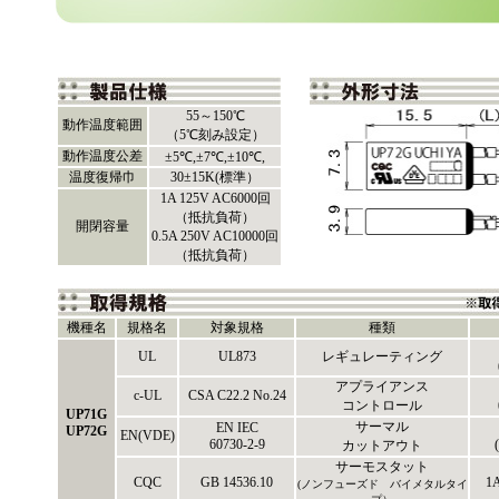
55～150℃
動作温度範囲
（5℃刻み設定）
動作温度公差
±5℃,±7℃,±10℃,
温度復帰巾
30±15K(標準）
1A 125V AC6000回
（抵抗負荷）
開閉容量
0.5A 250V AC10000回
（抵抗負荷）
機種名
規格名
対象規格
種類
UL
UL873
レギュレーティング
アプライアンス
c-UL
CSA C22.2 No.24
コントロール
UP71G
サーマル
EN IEC
UP72G
EN(VDE)
60730-2-9
カットアウト
サーモスタット
CQC
GB 14536.10
1A
(ノンフューズド バイメタルタイ